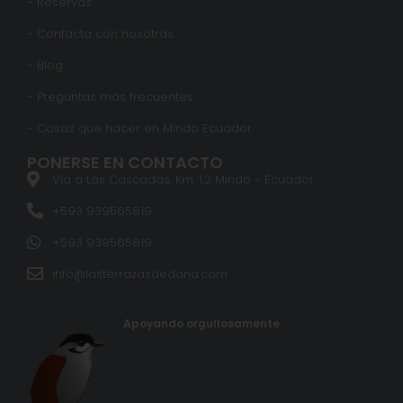
- Reservas
- Contacta con nosotras
- Blog
- Preguntas más frecuentes
- Cosas que hacer en Mindo Ecuador
PONERSE EN CONTACTO
Vía a Las Cascadas, Km. 1,2 Mindo - Ecuador
+593 939565819
+593 939565819
info@lasterrazasdedana.com
Apoyando orgullosamente