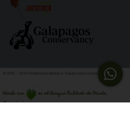
© 2015 – 2025 lasterrazasdedana. Reservados todos los derechos
Hecho con
en el Bosque Nublado de Mindo,
Ecuador!