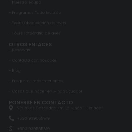
- Nuestro equpo
- Programas Todo Incluido
- Tours Observación de aves
- Tours Fotografía de aves
OTROS ENLACES
- Reservas
- Contacta con nosotras
- Blog
- Preguntas más frecuentes
- Cosas que hacer en Mindo Ecuador
PONERSE EN CONTACTO
Vía a Las Cascadas, Km. 1,2 Mindo - Ecuador
+593 939565819
+593 939565819