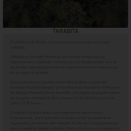
TARABITA
El teleférico de Mindo: un emocionante paseo por el bosque
nublado.
Ubicada en Ecuador, Mindo es una ciudad famosa por su
impresionante esplendor natural y su rica biodiversidad. Una de
las formas más emocionantes de experimentarlo es embarcarse
en un viaje en tarabita.
Esta emocionante tarabita al aire libre lo lleva a través del
frondoso dosel del bosque. La Tarabita está situado en la Reserva
del Bosque Nublado Mindo Nambillo, una región protegida repleta
de una gran variedad de flora y fauna. La Tarabita funciona de
9:00 a 17:30 horas.
El viaje en tarabita ofrece una experiencia aventurera y
emocionante, que le permite maravillarse con la exuberante
vegetación y la variada vida silvestre de Mindo. Puede presenciar
una variedad de árboles, plantas, flores y frutas que prosperan en