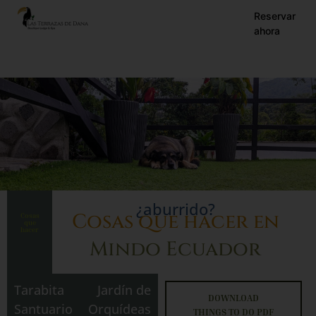
EN
Reservar
ahora
ES
FR
¿aburrido?
Cosas que hacer en
Cosas
que
hacer
Mindo Ecuador
Tarabita
Jardín de
DOWNLOAD
Santuario
Orquídeas
THINGS TO DO PDF