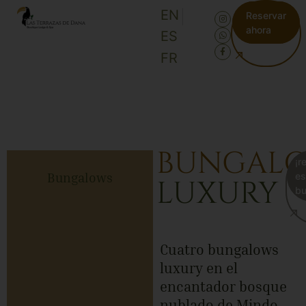
EN
Reservar
ahora
ES
FR
BUNGAL
¡r
Bungalows
es
LUXURY
bu
Cuatro bungalows
luxury en el
encantador bosque
nublado de Mindo,