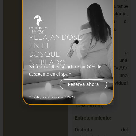
conveniencia durante
toda su estadía,
disponible para el
almuerzo y la cena.
RELAJÁNDOSE
Acomodación:
EN EL
Deléitese con la
BOSQUE
comodidad de una
NUBLADO
Su reserva directa incluye un 20% de
cama Queen (63″×79″/
descuento en el spa *
160×200 cm) y una
cama individual
Reserva ahora
opcional
* Código de descuento: SPA20
(41.33″×74.80″/
105×190 cm).
Entretenimiento:
Disfruta del