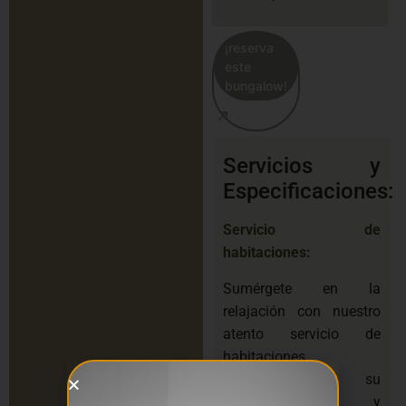
¡reserva
este
bungalow!
Servicios y
Especificaciones:
Servicio de
habitaciones:
Sumérgete en la
relajación con nuestro
atento servicio de
habitaciones.
Garantizamos su
comodidad y