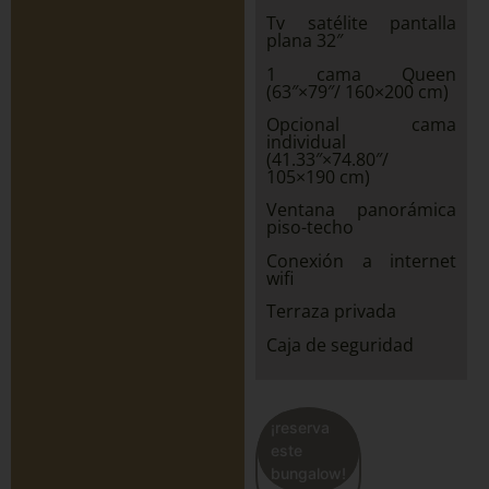
Tv satélite pantalla
plana 32″
1 cama Queen
(63″×79″/ 160×200 cm)
Opcional cama
individual
(41.33″×74.80″/
105×190 cm)
Ventana panorámica
piso-techo
Conexión a internet
wifi
Terraza privada
Caja de seguridad
¡reserva
este
bungalow!