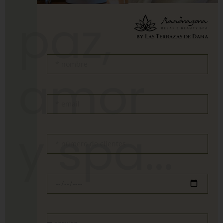
paz,
by Las Terrazas de Dana
amor
y spa...