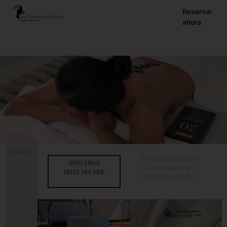
EN
Reservar
ahora
ES
FR
Bienestar
Horario de aperture
DESCARGA
Con cita previa
LISTA SPA PDF
8:30 AM – 8:30 PM