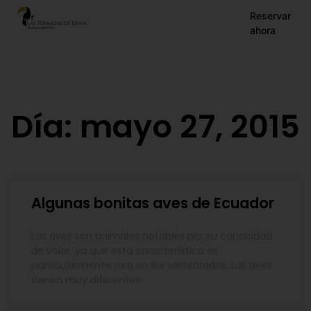
EN
Reservar
ahora
ES
FR
Día: mayo 27, 2015
Algunas bonitas aves de Ecuador
Las aves son animales notables por su capacidad
de volar, ya que esta característica es
particularmente rara en los vertebrados. Las aves
tienen muy diferentes