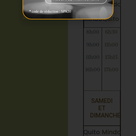
Quito
Mindo
-
-
* code de réduction : SPA20
Mindo
Quito
8h00
6h30
9h00
11h00
11h00
15h15
16h00
17h00
SAMEDI
ET
DIMANCHE
Quito
Mindo