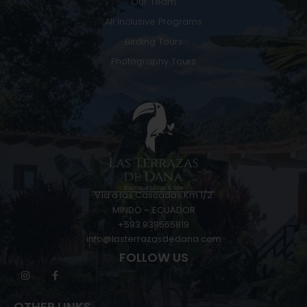
Our Team
All Inclusive Programs
Birding Tours
Photography Tours
Vía a las Cascadas Km 1/2
MINDO – ECUADOR
+593 939565819
info@lasterrazasdedana.com
FOLLOW US
OTHER LINKS