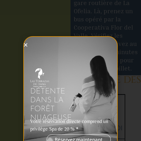
gare routière de La
Ofelia. Là, prenez un
bus opéré par la
Cooperativa Flor del
Valle. Vérifiez les
horaires et arrivez au
moins 15 à 20 minutes
avant le départ pour
acheter votre billet.
HORAIRE DES
BUS
DÉTENTE
DANS LA
DU
FORÊT
LUNDI
NUAGEUSE
AU
Votre réservation directe comprend un
VENDREDI
privilège Spa de 20 % *
Réservez maintenant